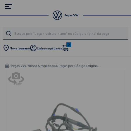
0
Nova Serrana
Entre/registre-se
/
Peças VW
/
Busca Simplificada
/
Peças por Código Original