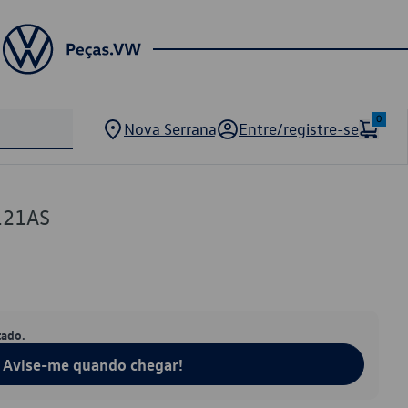
0
Nova Serrana
Entre/registre-se
121AS
tado.
Avise-me quando chegar!