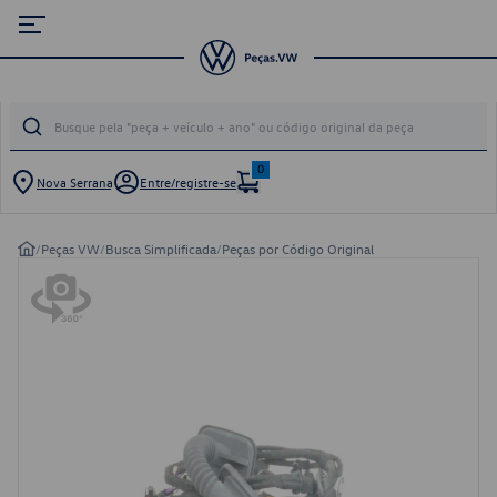
0
Nova Serrana
Entre/registre-se
/
Peças VW
/
Busca Simplificada
/
Peças por Código Original