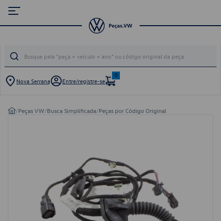
0
Nova Serrana
Entre/registre-se
/
Peças VW
/
Busca Simplificada
/
Peças por Código Original