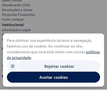
Quem Somos
Atendimento (SAC)
Devoluções e trocas
Perguntas Frequentes
Como comprar
Institucional
Informações Legais
Política de Privacidade
Política de Cookies
Para otimizar sua experiência durante a navegação,
fazemos uso de cookies. Ao continuar no site,
Formas de Pagamento
consideramos que você está ciente com nossas
políticas
de privacidade
.
Segurança
Rejeitar cookies
Aceitar cookies
© 2026 - Volkswagen do Brasil - Todos os direitos reservados