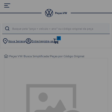
0
Nova Serrana
Entre/registre-se
/
Peças VW
/
Busca Simplificada
/
Peças por Código Original