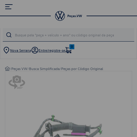
0
Nova Serrana
Entre/registre-se
/
Peças VW
/
Busca Simplificada
/
Peças por Código Original