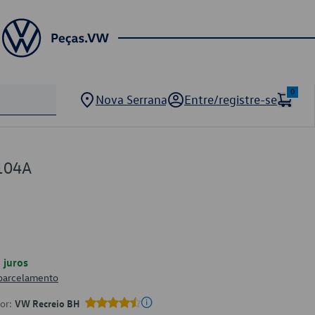
0
Nova Serrana
Entre/registre-se
104A
juros
 parcelamento
por:
VW Recreio BH