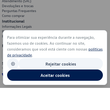
Atendimento (SAC)
Devoluções e trocas
Perguntas Frequentes
Como comprar
Institucional
Informações Legais
Política de Privacidade
Política de Cookies
Para otimizar sua experiência durante a navegação,
fazemos uso de cookies. Ao continuar no site,
Formas de Pagamento
consideramos que você está ciente com nossas
políticas
de privacidade
.
Segurança
Rejeitar cookies
Aceitar cookies
© 2026 - Volkswagen do Brasil - Todos os direitos reservados