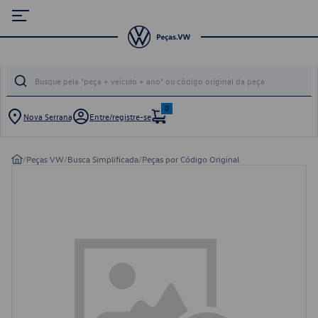
0
Nova Serrana
Entre/registre-se
/
Peças VW
/
Busca Simplificada
/
Peças por Código Original