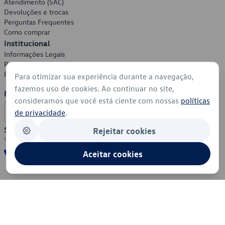
Atendimento (SAC)
Devoluções e trocas
Perguntas Frequentes
Como comprar
Institucional
Informações Legais
Política de Privacidade
Política de Cookies
Para otimizar sua experiência durante a navegação,
fazemos uso de cookies. Ao continuar no site,
Formas de Pagamento
consideramos que você está ciente com nossas
políticas
de privacidade
.
Segurança
Rejeitar cookies
Aceitar cookies
© 2026 - Volkswagen do Brasil - Todos os direitos reservados