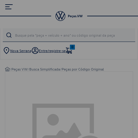
0
Nova Serrana
Entre/registre-se
/
Peças VW
/
Busca Simplificada
/
Peças por Código Original