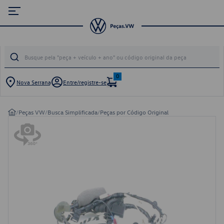
0
Nova Serrana
Entre/registre-se
/
Peças VW
/
Busca Simplificada
/
Peças por Código Original