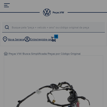
0
Nova Serrana
Entre/registre-se
/
Peças VW
/
Busca Simplificada
/
Peças por Código Original