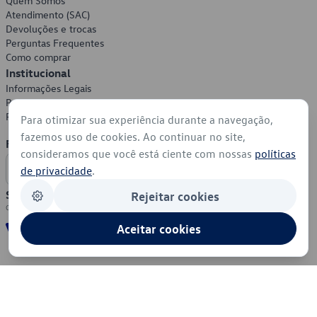
Quem Somos
Atendimento (SAC)
Devoluções e trocas
Perguntas Frequentes
Como comprar
Institucional
Informações Legais
Política de Privacidade
Política de Cookies
Para otimizar sua experiência durante a navegação,
fazemos uso de cookies. Ao continuar no site,
Formas de Pagamento
consideramos que você está ciente com nossas
políticas
de privacidade
.
Segurança
Rejeitar cookies
Aceitar cookies
© 2026 - Volkswagen do Brasil - Todos os direitos reservados