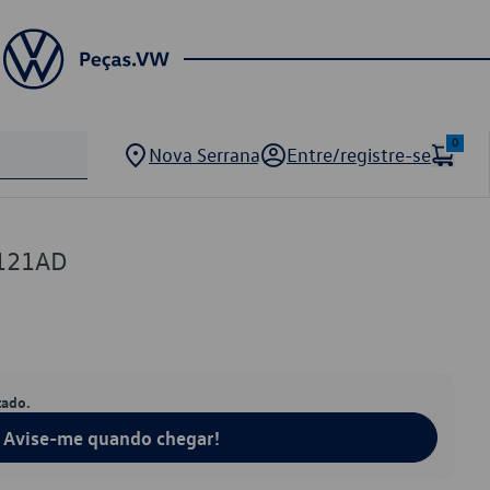
0
Nova Serrana
Entre/registre-se
121AD
tado.
Avise-me quando chegar!