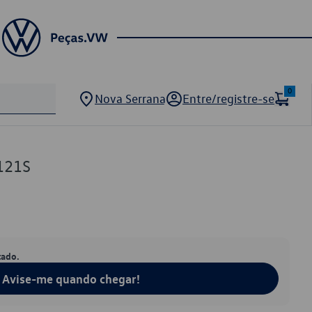
0
Nova Serrana
Entre/registre-se
121S
tado.
Avise-me quando chegar!