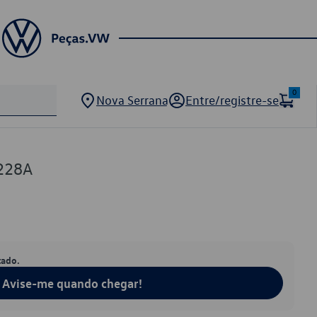
0
Nova Serrana
Entre/registre-se
228A
tado.
Avise-me quando chegar!