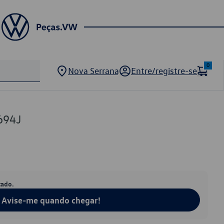
0
Nova Serrana
Entre/registre-se
694J
tado.
Avise-me quando chegar!