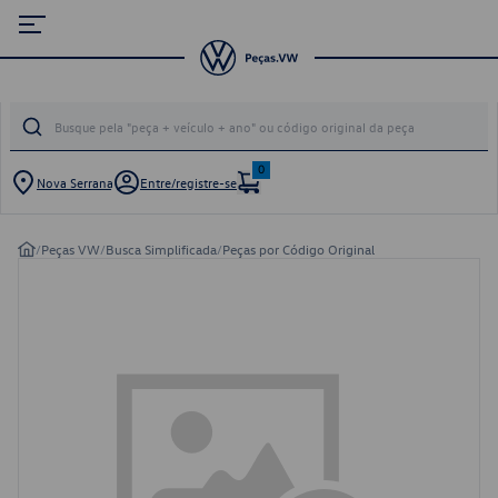
0
Nova Serrana
Entre/registre-se
/
Peças VW
/
Busca Simplificada
/
Peças por Código Original