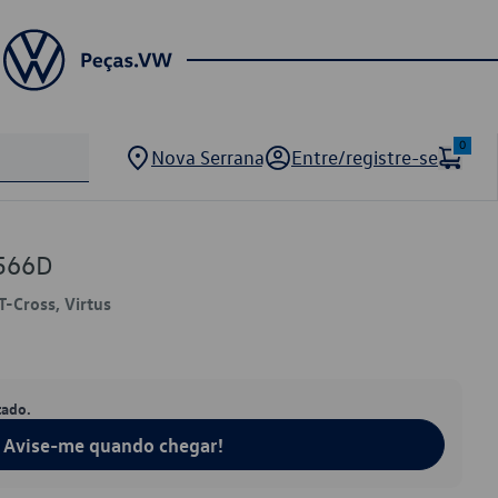
0
Nova Serrana
Entre/registre-se
566D
T-Cross, Virtus
tado.
Avise-me quando chegar!