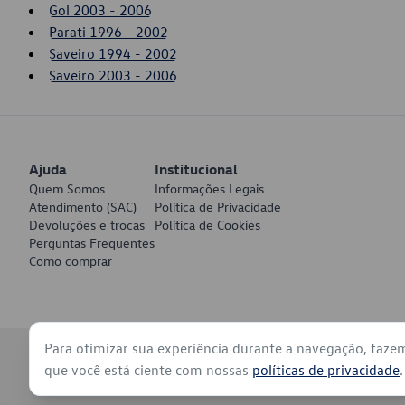
Gol 2003 - 2006
Parati 1996 - 2002
Saveiro 1994 - 2002
Saveiro 2003 - 2006
Ajuda
Institucional
Quem Somos
Informações Legais
Atendimento (SAC)
Política de Privacidade
Devoluções e trocas
Política de Cookies
Perguntas Frequentes
Como comprar
Para otimizar sua experiência durante a navegação, faze
© 2026 - Volkswagen do Brasil - Todos os direitos reservados
que você está ciente com nossas
políticas de privacidade
.