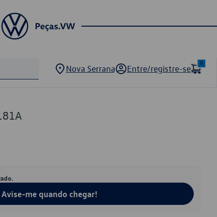
0
Nova Serrana
Entre/registre-se
181A
tado.
Avise-me quando chegar!