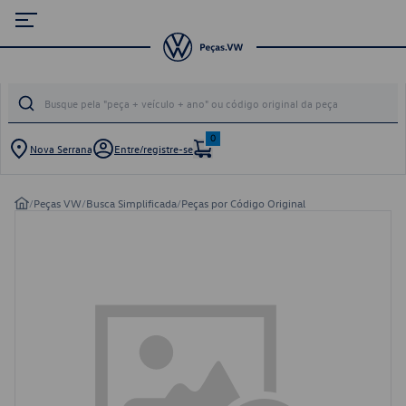
0
Nova Serrana
Entre/registre-se
/
Peças VW
/
Busca Simplificada
/
Peças por Código Original