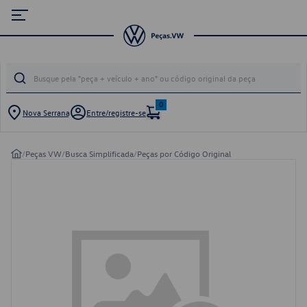
0
Nova Serrana
Entre/registre-se
/
Peças VW
/
Busca Simplificada
/
Peças por Código Original