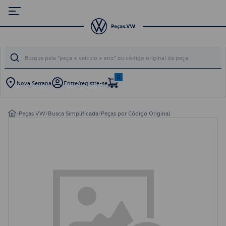
0
Nova Serrana
Entre/registre-se
/
Peças VW
/
Busca Simplificada
/
Peças por Código Original