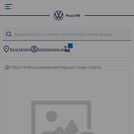
0
Nova Serrana
Entre/registre-se
/
Peças VW
/
Busca Simplificada
/
Peças por Código Original