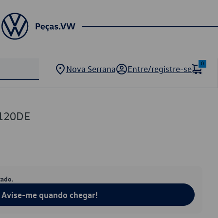
0
Nova Serrana
Entre/registre-se
120DE
tado.
Avise-me quando chegar!