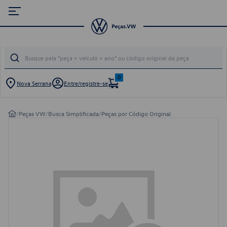
0
Nova Serrana
Entre/registre-se
/
Peças VW
/
Busca Simplificada
/
Peças por Código Original