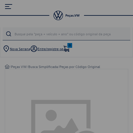
0
Nova Serrana
Entre/registre-se
/
Peças VW
/
Busca Simplificada
/
Peças por Código Original