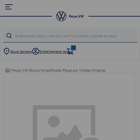
0
Nova Serrana
Entre/registre-se
/
Peças VW
/
Busca Simplificada
/
Peças por Código Original