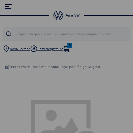
0
Nova Serrana
Entre/registre-se
/
Peças VW
/
Busca Simplificada
/
Peças por Código Original