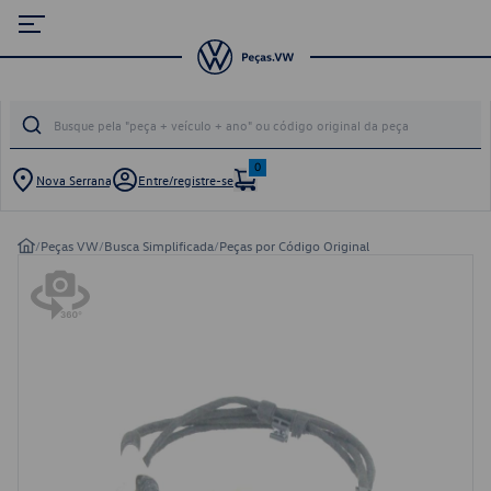
0
Nova Serrana
Entre/registre-se
/
Peças VW
/
Busca Simplificada
/
Peças por Código Original