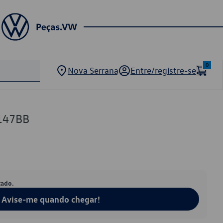
0
Nova Serrana
Entre/registre-se
147BB
tado.
Avise-me quando chegar!