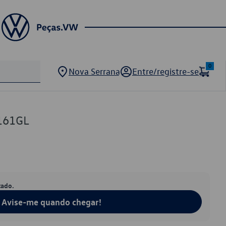
0
Nova Serrana
Entre/registre-se
161GL
tado.
Avise-me quando chegar!