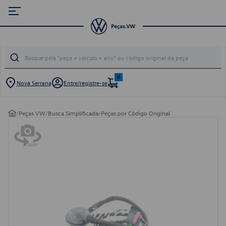
0
Nova Serrana
Entre/registre-se
/
Peças VW
/
Busca Simplificada
/
Peças por Código Original