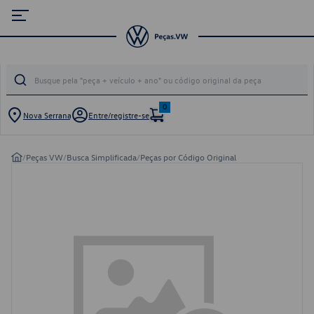
0
Nova Serrana
Entre/registre-se
/
Peças VW
/
Busca Simplificada
/
Peças por Código Original