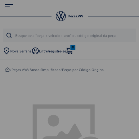
0
Nova Serrana
Entre/registre-se
/
Peças VW
/
Busca Simplificada
/
Peças por Código Original