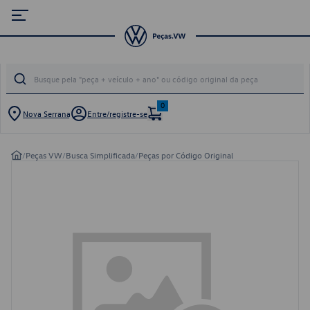
0
Nova Serrana
Entre/registre-se
/
Peças VW
/
Busca Simplificada
/
Peças por Código Original