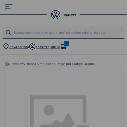
0
Nova Serrana
Entre/registre-se
/
Peças VW
/
Busca Simplificada
/
Peças por Código Original