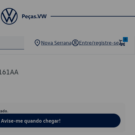
0
Nova Serrana
Entre/registre-se
161AA
tado.
Avise-me quando chegar!