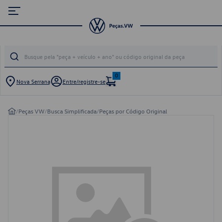
0
Nova Serrana
Entre/registre-se
/
Peças VW
/
Busca Simplificada
/
Peças por Código Original