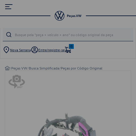
0
Nova Serrana
Entre/registre-se
/
Peças VW
/
Busca Simplificada
/
Peças por Código Original