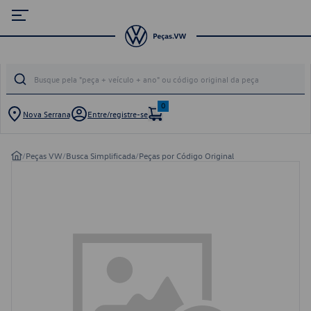
0
Nova Serrana
Entre/registre-se
/
Peças VW
/
Busca Simplificada
/
Peças por Código Original