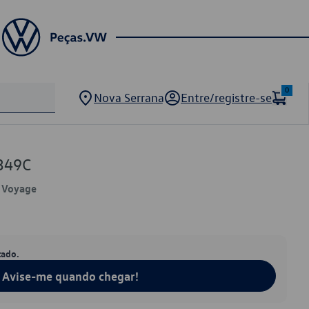
0
Nova Serrana
Entre/registre-se
349C
, Voyage
tado.
Avise-me quando chegar!