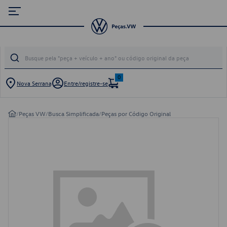
0
Nova Serrana
Entre/registre-se
/
Peças VW
/
Busca Simplificada
/
Peças por Código Original