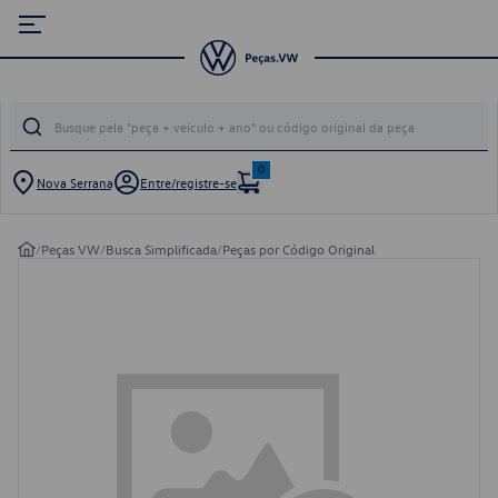
0
Nova Serrana
Entre/registre-se
/
Peças VW
/
Busca Simplificada
/
Peças por Código Original