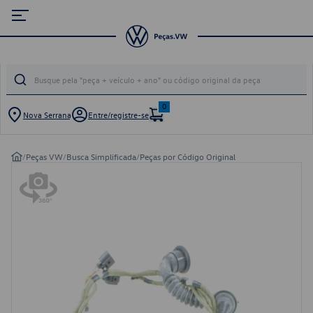
0
Nova Serrana
Entre/registre-se
/
Peças VW
/
Busca Simplificada
/
Peças por Código Original