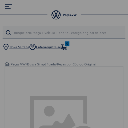
0
Nova Serrana
Entre/registre-se
/
Peças VW
/
Busca Simplificada
/
Peças por Código Original