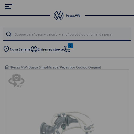
0
Nova Serrana
Entre/registre-se
/
Peças VW
/
Busca Simplificada
/
Peças por Código Original