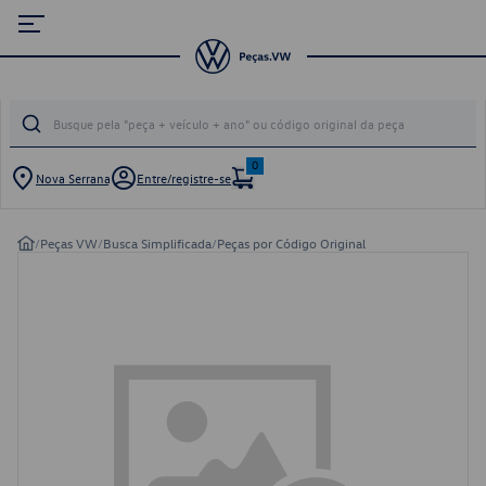
0
Nova Serrana
Entre/registre-se
/
Peças VW
/
Busca Simplificada
/
Peças por Código Original