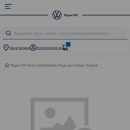
0
Nova Serrana
Entre/registre-se
/
Peças VW
/
Busca Simplificada
/
Peças por Código Original