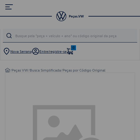
0
Nova Serrana
Entre/registre-se
/
Peças VW
/
Busca Simplificada
/
Peças por Código Original