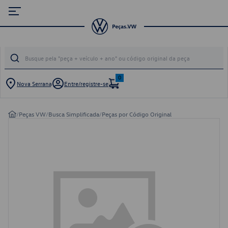
0
Nova Serrana
Entre/registre-se
/
Peças VW
/
Busca Simplificada
/
Peças por Código Original